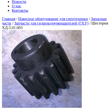
Новости
О нас
Контакты
Главная
/
Навесное оборудование для спецтехники
/
Запасные
части
/
Запчасти для гидроходоуменшителей (ГХУ)
/ Шестерня
ХД-5.01.003