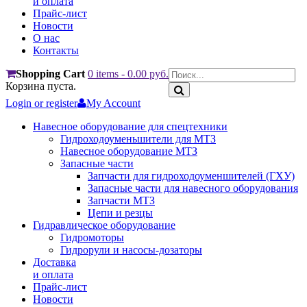
и оплата
Прайс-лист
Новости
О нас
Контакты
Shopping Cart
0 items
-
0.00
руб.
Корзина пуста.
Login or register
My Account
Навесное оборудование для спецтехники
Гидроходоуменьшители для МТЗ
Навесное оборудование МТЗ
Запасные части
Запчасти для гидроходоуменшителей (ГХУ)
Запасные части для навесного оборудования
Запчасти МТЗ
Цепи и резцы
Гидравлическое оборудование
Гидромоторы
Гидрорули и насосы-дозаторы
Доставка
и оплата
Прайс-лист
Новости