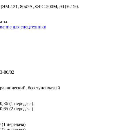
 ДЭМ-121, 8047А, ФРС-200М, ЭЦУ-150.
латы.
вание для спецтехники
З-80/82
равлический, бесступенчатый
,36 (1 передача)
,65 (2 передача)
² (1 передача)
² (2 передача)