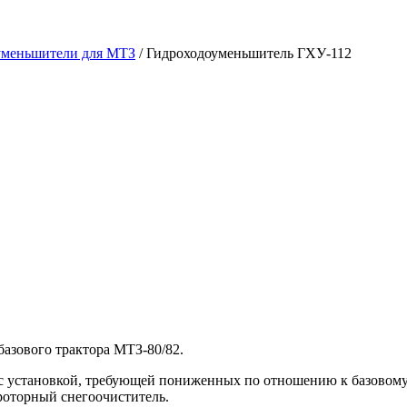
уменьшители для МТЗ
/ Гидроходоуменьшитель ГХУ-112
азового трактора МТЗ-80/82.
с установкой, требующей пониженных по отношению к базовому т
роторный снегоочиститель.