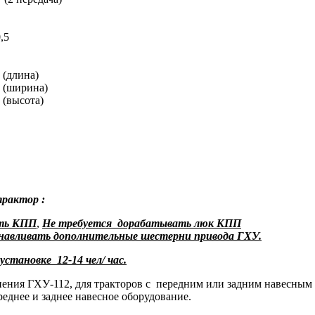
,5
 (длина)
 (ширина)
 (высота)
трактор :
оть КПП
,
Не
требуется дорабатывать люк КПП
навливать дополнительные шестерни привода ГХУ.
становке 12-14 чел/ час.
ения ГХУ-112, для тракторов с передним или задним навесным о
еднее и заднее навесное оборудование.